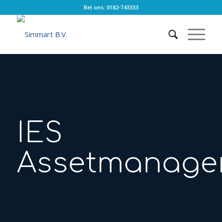
Bel ons: 0182-743333
IES
Assetmanage