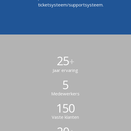
ticketsysteem/supportsysteem.
25
+
Jaar ervaring
5
Medewerkers
150
Vaste klanten