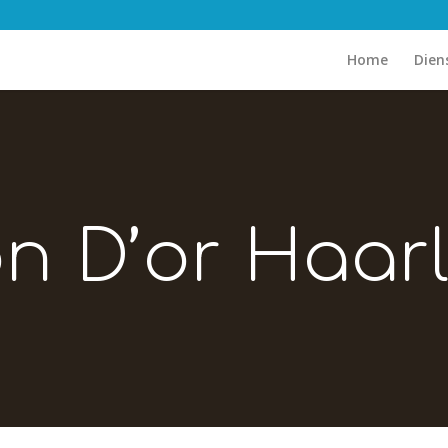
Home
Dien
on D’or Haar