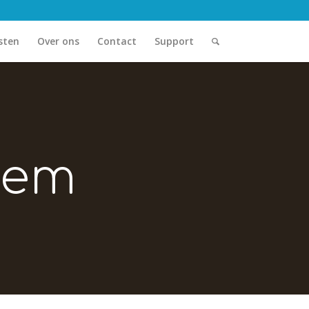
sten
Over ons
Contact
Support
lem