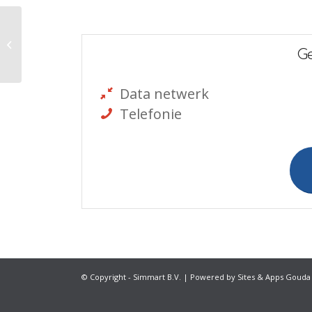
Coenecoop College
G
Data netwerk
Telefonie
© Copyright - Simmart B.V. | Powered by
Sites & Apps Gouda